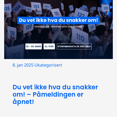
8. jan 2025
Ukategorisert
Du vet ikke hva du snakker
om! – Påmeldingen er
åpnet!