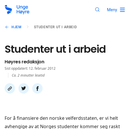
Meny
HJEM
STUDENTER UT I ARBEID
Studenter ut i arbeid
Høyres redaksjon
Sist oppdatert: 12. februar 2012
Ca. 2 minutter lesetid
Del
Del
Del
link
på
på
twitter
facebook
For å finansiere den norske velferdsstaten, er vi helt
avhengige av at Norges studenter kommer seg raskt