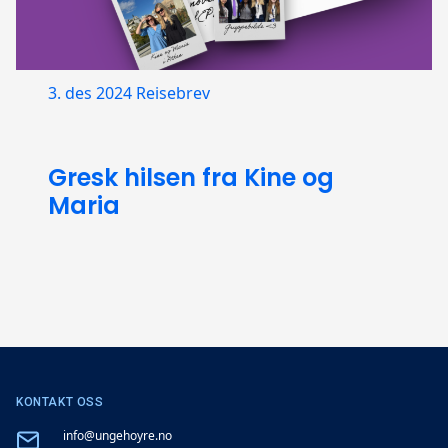
3. des 2024
Reisebrev
Gresk hilsen fra Kine og
Maria
KONTAKT OSS
Email
info@ungehoyre.no