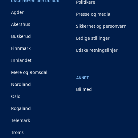
UNGE HØYRE DER DU BOR
Politikere
Agder
Presse og media
Akershus
Sikkerhet og personvern
Buskerud
Ledige stillinger
Finnmark
Etiske retningslinjer
Innlandet
Møre og Romsdal
ANNET
Nordland
Bli med
Oslo
Rogaland
Telemark
Troms