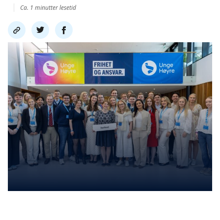
Ca. 1 minutter lesetid
Del
Del
Del
link
på
på
twitter
facebook