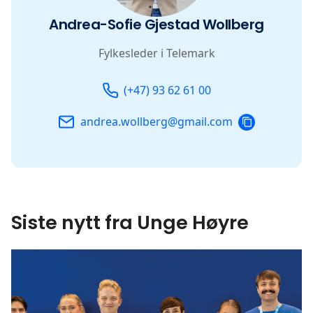
Andrea-Sofie Gjestad Wollberg
Fylkesleder i Telemark
Telefon
Email
(+47) 93 62 61 00
COPY
andrea.wollberg@gmail.com
EMAIL
Siste nytt fra Unge Høyre