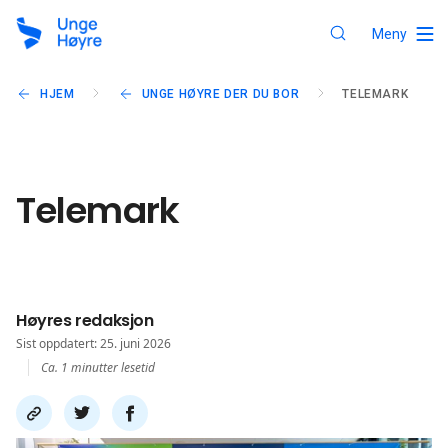
Meny
HJEM
UNGE HØYRE DER DU BOR
TELEMARK
Telemark
Høyres redaksjon
Sist oppdatert: 25. juni 2026
Ca. 1 minutter lesetid
Del
Del
Del
link
på
på