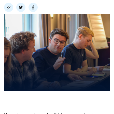
Del
Del
Del
link
på
på
twitter
facebook