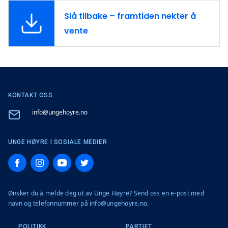
Slå tilbake – framtiden nekter å
vente
KONTAKT OSS
Email
info@ungehoyre.no
UNGE HØYRE I SOSIALE MEDIER
Facebook
Instagram
YouTube
Twitter
Ønsker du å melde deg ut av Unge Høyre? Send oss en e-post med
navn og telefonnummer på info@ungehoyre.no.
POLITIKK
PARTIET