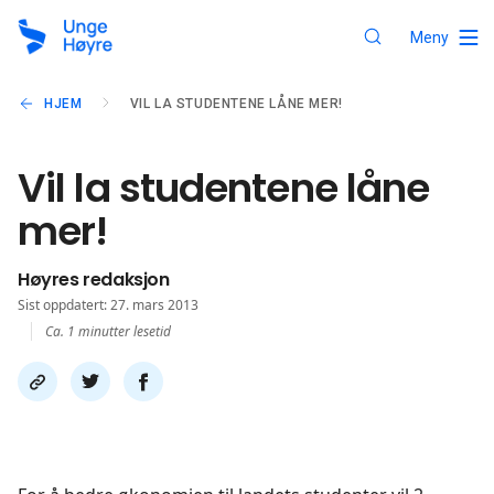
Meny
HJEM
VIL LA STUDENTENE LÅNE MER!
Vil la studentene låne
mer!
Høyres redaksjon
Sist oppdatert: 27. mars 2013
Ca. 1 minutter lesetid
Del
Del
Del
link
på
på
twitter
facebook