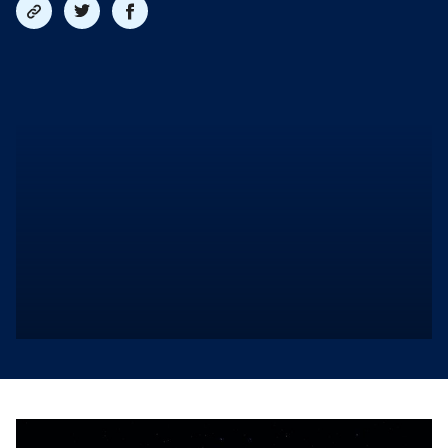
Del
Del
Del
link
på
på
twitter
facebook