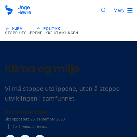
Meny
HJEM
POLITIKK
STOPP UTSLIPPENE, IKKE UTVIKLINGEN
Klima og miljø
Vi må stoppe utslippene, uten å stoppe
utviklingen i samfunnet.
Høyres redaksjon
Sist oppdatert: 25. september 2023
Ca. 1 minutter lesetid