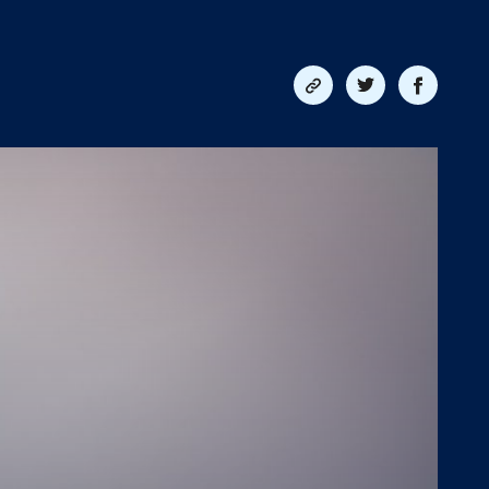
Del
Del
Del
link
på
på
twitter
facebook