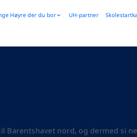
nge Høyre der du bor
UH-partner
Skolestart
til Barentshavet nord, og dermed si nei