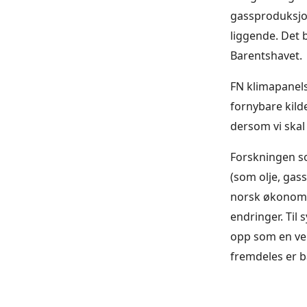
gassproduksjon
liggende. Det b
Barentshavet.
FN klimapanels
fornybare kild
dersom vi skal 
Forskningen so
(som olje, gass
norsk økonomi
endringer. Til 
opp som en vel
fremdeles er b