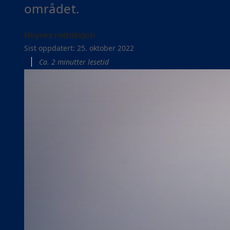
området.
Høyres redaksjon
Sist oppdatert: 25. oktober 2022
Ca. 2 minutter lesetid