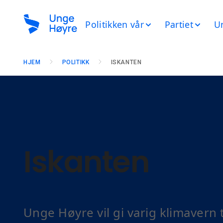
Politikken vår
Partiet
U
HJEM
POLITIKK
ISKANTEN
Iskanten
Unge Høyre vil gi varig klimavern 