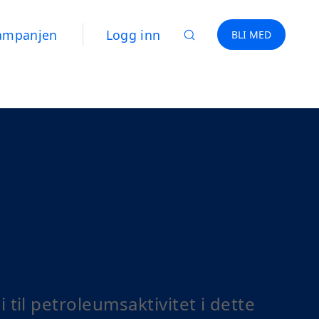
kampanjen
Logg inn
BLI MED
 til petroleumsaktivitet i dette