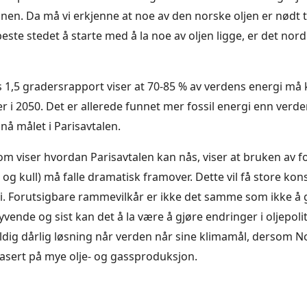
en. Da må vi erkjenne at noe av den norske oljen er nødt til
este stedet å starte med å la noe av oljen ligge, er det nord
 1,5 gradersrapport viser at 70-85 % av verdens energi m
er i 2050. Det er allerede funnet mer fossil energi enn verd
nå målet i Parisavtalen.
m viser hvordan Parisavtalen kan nås, viser at bruken av fo
 og kull) må falle dramatisk framover. Dette vil få store ko
. Forutsigbare rammevilkår er ikke det samme som ikke å 
syvende og sist kan det å la være å gjøre endringer i oljepol
dig dårlig løsning når verden når sine klimamål, dersom 
asert på mye olje- og gassproduksjon.