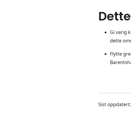
Dette
Gi varig 
dette om
Flytte gr
Barentsha
Sist oppdatert