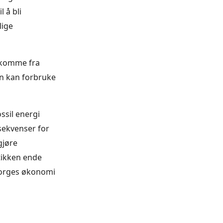
 å bli
lige
å komme fra
en kan forbruke
ssil energi
nsekvenser for
gjøre
itikken ende
Norges økonomi