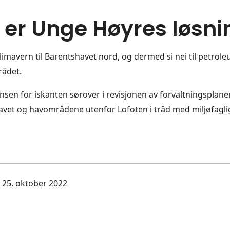
 er Unge Høyres løsni
klimavern til Barentshavet nord, og dermed si nei til petroleu
rådet.
ensen for iskanten sørover i revisjonen av forvaltningsplane
vet og havområdene utenfor Lofoten i tråd med miljøfagli
: 25. oktober 2022