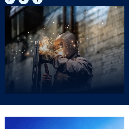
link
på
på
twitter
facebook