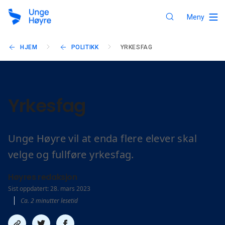
Meny
HJEM
POLITIKK
YRKESFAG
Yrkesfag
Unge Høyre vil at enda flere elever skal
velge og fullføre yrkesfag.
Høyres redaksjon
Sist oppdatert: 28. mars 2023
Ca. 2 minutter lesetid
Del
Del
Del