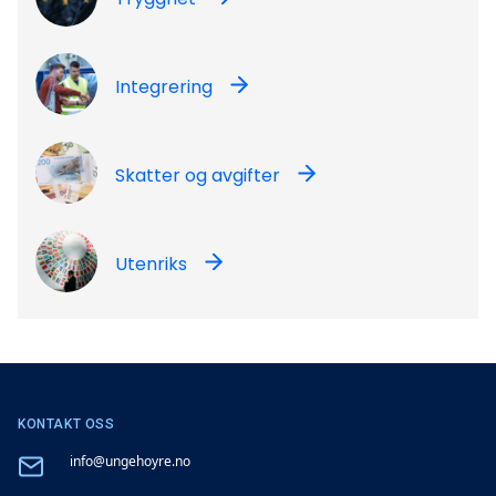
Integrering
Skatter og avgifter
Utenriks
KONTAKT OSS
Email
info@ungehoyre.no