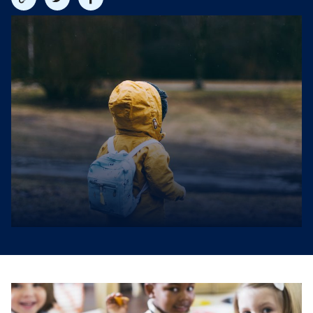
link
på
på
twitter
facebook