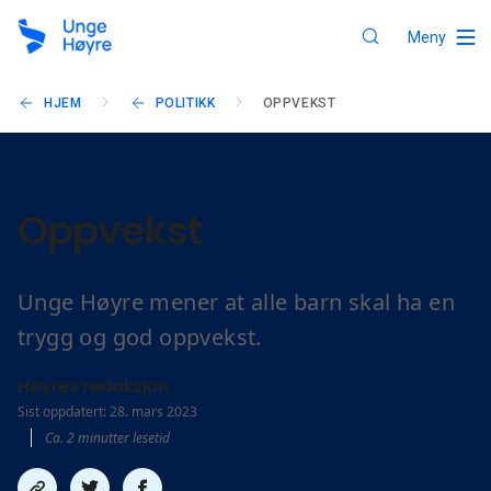
Meny
HJEM
POLITIKK
OPPVEKST
Oppvekst
Unge Høyre mener at alle barn skal ha en
trygg og god oppvekst.
Høyres redaksjon
Sist oppdatert: 28. mars 2023
Ca. 2 minutter lesetid
Del
Del
Del