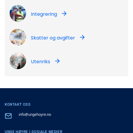
Integrering
Skatter og avgifter
Utenriks
KONTAKT OSS
Email
info@ungehoyre.no
UNGE HØYRE I SOSIALE MEDIER