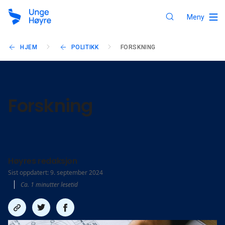
Meny
HJEM
POLITIKK
FORSKNING
Forskning
Høyres redaksjon
Sist oppdatert: 9. september 2024
Ca. 1 minutter lesetid
Del
Del
Del
link
på
på