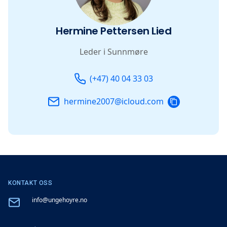
Hermine Pettersen Lied
Leder i Sunnmøre
Telefon
Email
(+47) 40 04 33 03
COPY
hermine2007@icloud.com
EMAIL
KONTAKT OSS
Email
info@ungehoyre.no