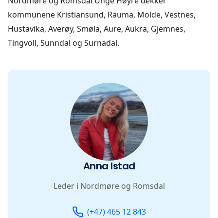
Nordmøre og Romsdal Unge Høyre dekker
kommunene Kristiansund, Rauma, Molde, Vestnes,
Hustavika, Averøy, Smøla, Aure, Aukra, Gjemnes,
Tingvoll, Sunndal og Surnadal.
Anna Istad
Leder i Nordmøre og Romsdal
Telefon
Email
(+47) 465 12 843