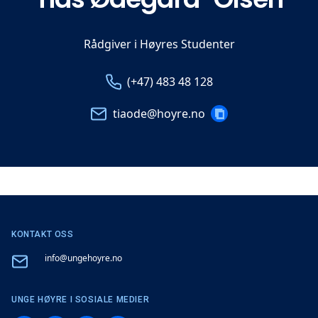
Rådgiver i Høyres Studenter
Telefon
Email
(+47) 483 48 128
COPY
tiaode@hoyre.no
EMAIL
KONTAKT OSS
Email
info@ungehoyre.no
UNGE HØYRE I SOSIALE MEDIER