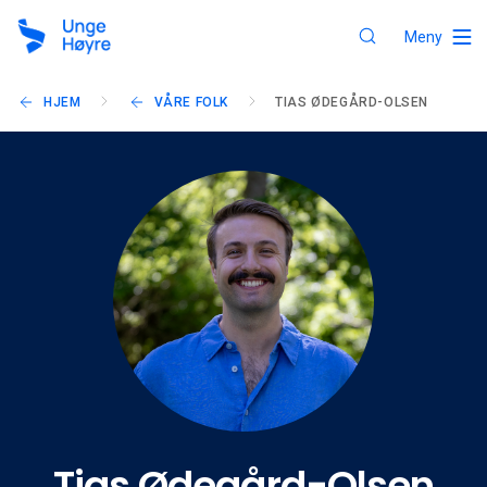
Meny
HJEM
VÅRE FOLK
TIAS ØDEGÅRD-OLSEN
Tias Ødegård-Olsen