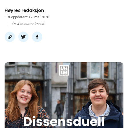
Høyres redaksjon
Sist oppdatert: 12. mai 2026
Ca. 4 minutter lesetid
Del
Del
Del
link
på
på
twitter
facebook