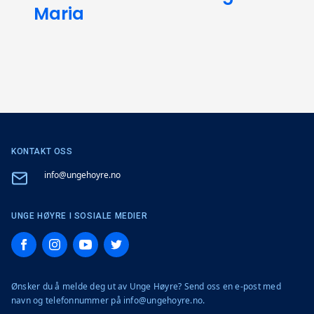
Maria
KONTAKT OSS
Email
info@ungehoyre.no
UNGE HØYRE I SOSIALE MEDIER
Facebook
Instagram
YouTube
Twitter
Ønsker du å melde deg ut av Unge Høyre? Send oss en e-post med
navn og telefonnummer på info@ungehoyre.no.