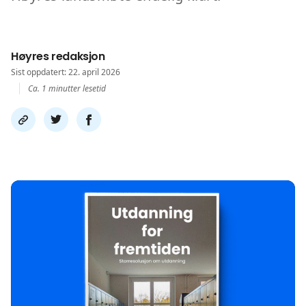
Høyres redaksjon
Sist oppdatert: 22. april 2026
Ca. 1 minutter lesetid
Del
Del
Del
link
på
på
twitter
facebook