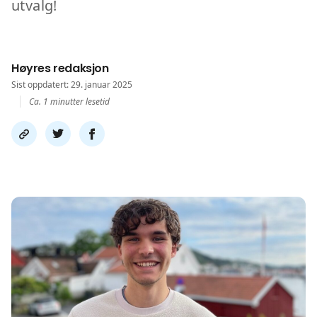
utvalg!
Høyres redaksjon
Sist oppdatert: 29. januar 2025
Ca. 1 minutter lesetid
Del
Del
Del
link
på
på
twitter
facebook