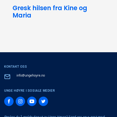
Gresk hilsen fra Kine og
Maria
KONTAKT OSS
Email
info@ungehoyre.no
UNGE HØYRE I SOSIALE MEDIER
Facebook
Instagram
YouTube
Twitter
Ønsker du å melde deg ut av Unge Høyre? Send oss en e-post med