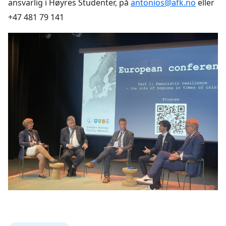
ansvarlig i Høyres Studenter, på
antonios@afk.no
eller
+47 481 79 141