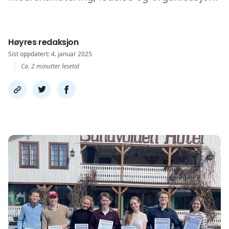
Høyres redaksjon
Sist oppdatert: 4. januar 2025
Ca. 2 minutter lesetid
Del
Del
Del
link
på
på
twitter
facebook