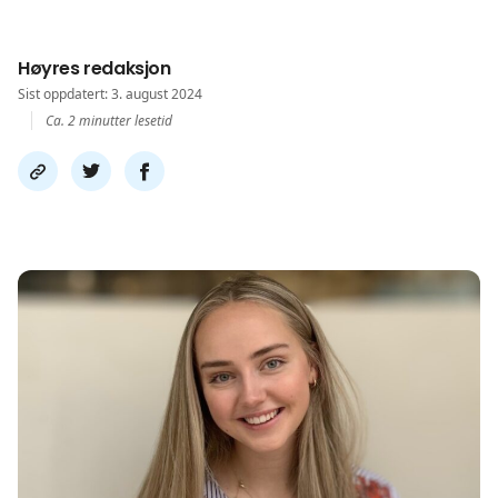
Høyres redaksjon
Sist oppdatert: 3. august 2024
Ca. 2 minutter lesetid
Del
Del
Del
link
på
på
twitter
facebook