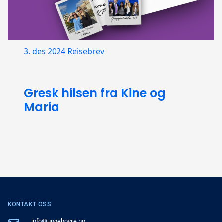
3. des 2024
Reisebrev
Gresk hilsen fra Kine og
Maria
KONTAKT OSS
info@ungehoyre.no