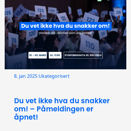
8. jan 2025
Ukategorisert
Du vet ikke hva du snakker
om! – Påmeldingen er
åpnet!