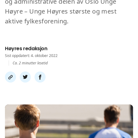
og administrative delen av Oslo Unge
Høyre – Unge Høyres største og mest
aktive fylkesforening.
Høyres redaksjon
Sist oppdatert: 4. oktober 2022
Ca. 2 minutter lesetid
Del
Del
Del
link
på
på
twitter
facebook